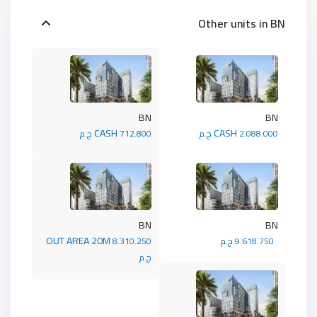
Other units in
BN
BN
BN
CASH
CASH
2.088.000 ج.م
712.800 ج.م
BN
BN
OUT AREA 20M
9.618.750 ج.م
8.310.250
ج.م