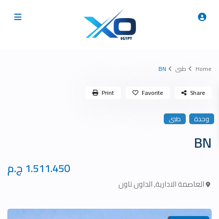
Home
طبى
BN
Print
Favorite
Share
وحدة
طبى
BN
1.511.450 ج.م
العاصمة الادارية
,
الداون تاون