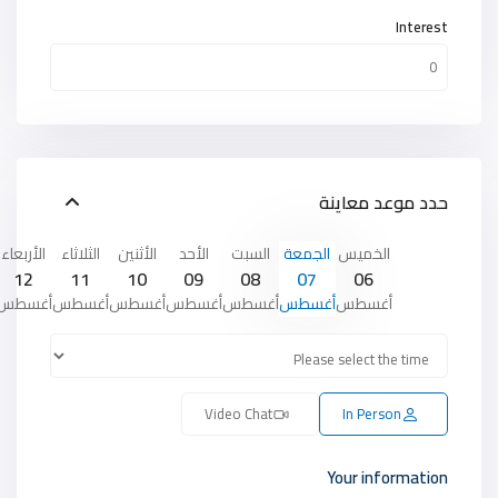
Interest
حدد موعد معاينة
الخميس
الجمعة
السبت
الأحد
الأثنين
الثلاثاء
الأربعاء
12
11
10
09
08
07
06
أغسطس
أغسطس
أغسطس
أغسطس
أغسطس
أغسطس
أغسطس
Video Chat
In Person
Your information