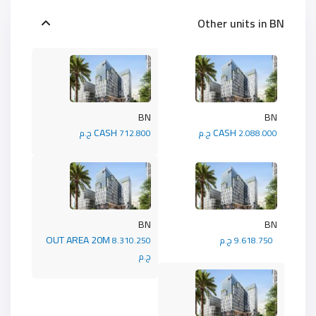
Other units in
BN
BN
BN
CASH
CASH
2.088.000 ج.م
712.800 ج.م
BN
BN
OUT AREA 20M
9.618.750 ج.م
8.310.250
ج.م