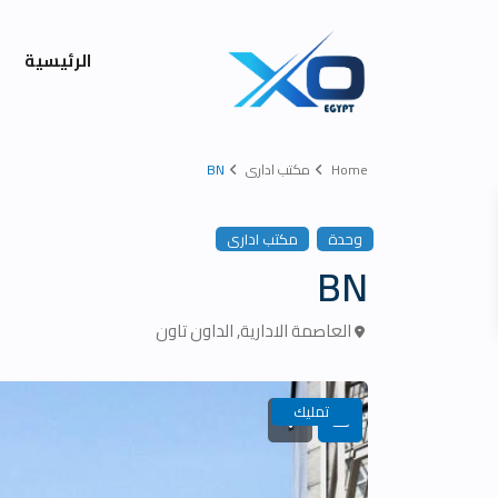
الرئيسية
Home
مكتب ادارى
BN
وحدة
مكتب ادارى
BN
العاصمة الادارية
,
الداون تاون
تمليك