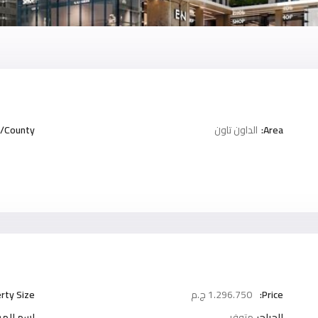
Area:
الداون تاون
/County:
Price:
1.296.750 ج.م
rty Size:
الجراج:
متوفر
اسم المش