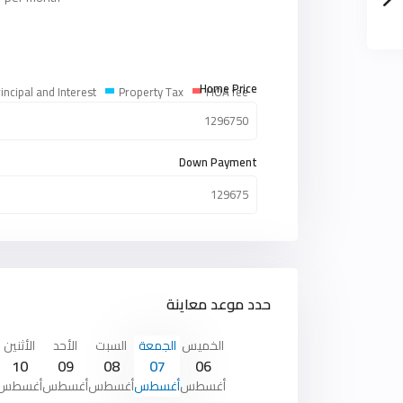
Home Price
incipal and Interest
Property Tax
HOA fee
Down Payment
حدد موعد معاينة
الخميس
الجمعة
السبت
الأحد
الأثنين
10
09
08
07
06
أغسطس
أغسطس
أغسطس
أغسطس
أغسطس