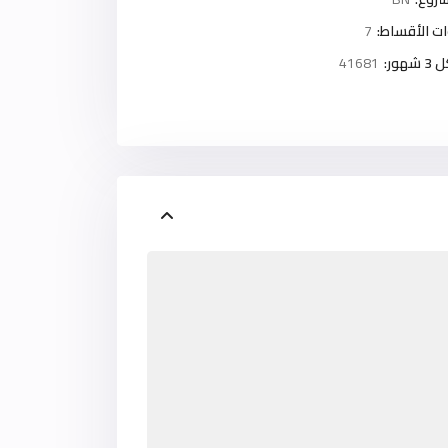
ت الأقساط:
7
ور:
41681