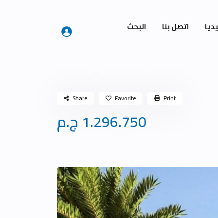
ديا
اتصل بنا
البحث
Share
Favorite
Print
1.296.750 ج.م