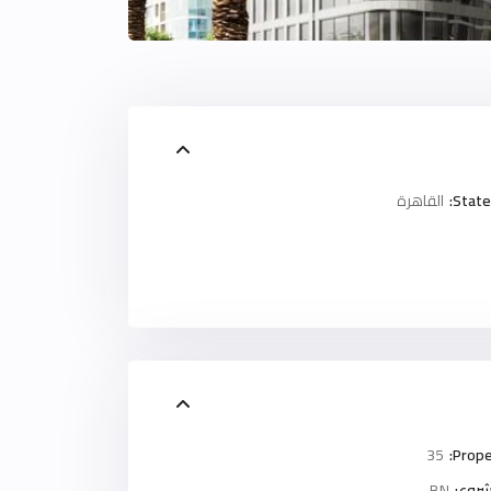
State
القاهرة
35
Prope
روع:
BN