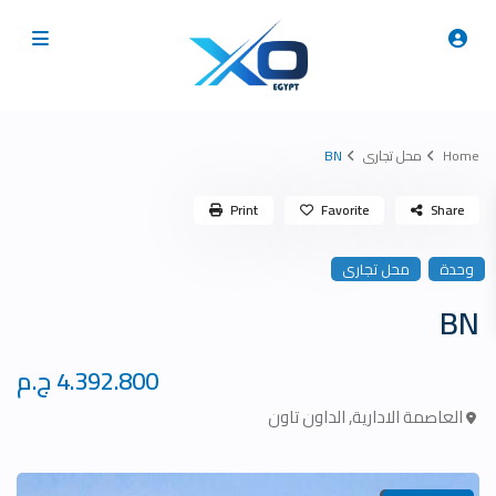
Home
محل تجارى
BN
Print
Favorite
Share
وحدة
محل تجارى
BN
4.392.800 ج.م
العاصمة الادارية
,
الداون تاون