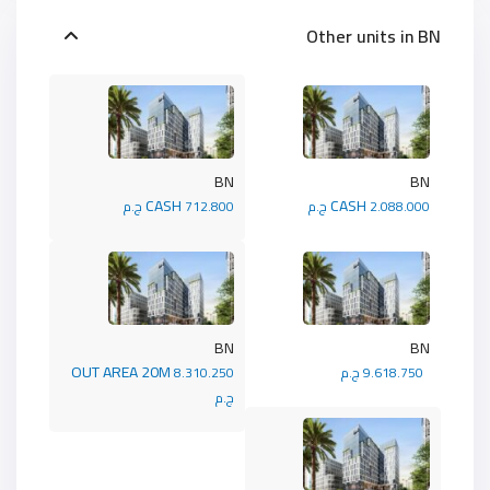
Other units in
BN
BN
BN
CASH
CASH
2.088.000 ج.م
712.800 ج.م
BN
BN
OUT AREA 20M
9.618.750 ج.م
8.310.250
ج.م