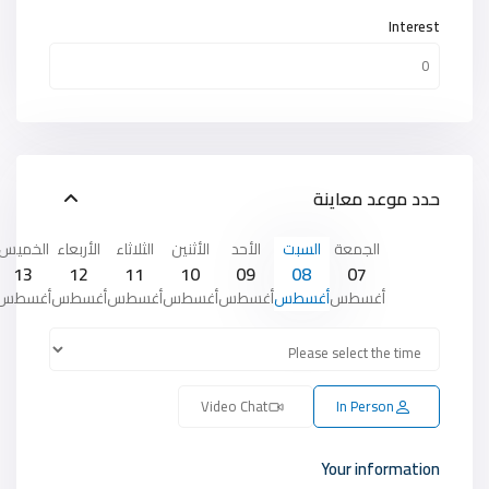
Interest
حدد موعد معاينة
الجمعة
السبت
الأحد
الأثنين
الثلاثاء
الأربعاء
الخميس
13
12
11
10
09
08
07
أغسطس
أغسطس
أغسطس
أغسطس
أغسطس
أغسطس
أغسطس
Video Chat
In Person
Your information