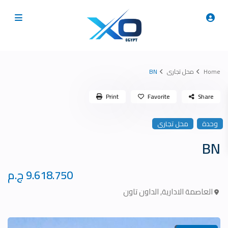
Home
محل تجارى
BN
Print
Favorite
Share
وحدة
محل تجارى
BN
9.618.750 ج.م
العاصمة الادارية
,
الداون تاون