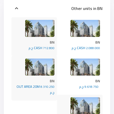
Other units in
BN
BN
BN
CASH
CASH
2.088.000 ج.م
712.800 ج.م
BN
BN
OUT AREA 20M
9.618.750 ج.م
8.310.250
ج.م