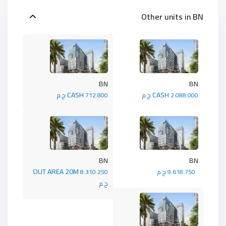
Other units in
BN
BN
BN
CASH
CASH
2.088.000 ج.م
712.800 ج.م
BN
BN
OUT AREA 20M
9.618.750 ج.م
8.310.250
ج.م