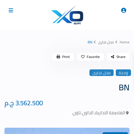
Home
محل تجارى
BN
Print
Favorite
Share
وحدة
محل تجارى
BN
3.562.500 ج.م
العاصمة الادارية
,
الداون تاون