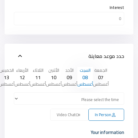
Interest
حدد موعد معاينة
الجمعة
السبت
الأحد
الأثنين
الثلاثاء
الأربعاء
الخميس
13
12
11
10
09
08
07
أغسطس
أغسطس
أغسطس
أغسطس
أغسطس
أغسطس
أغسطس
Video Chat
In Person
Your information