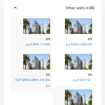
Other units in
BN
BN
BN
CASH
CASH
2.088.000 ج.م
712.800 ج.م
BN
BN
OUT AREA 20M
9.618.750 ج.م
8.310.250
ج.م