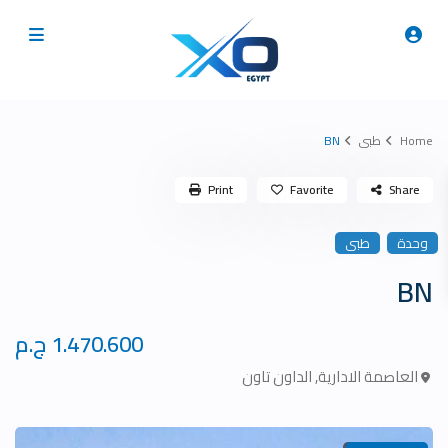
Home
طبى
BN
Print
Favorite
Share
وحدة
طبى
BN
1.470.600 ج.م
العاصمة الادارية
,
الداون تاون