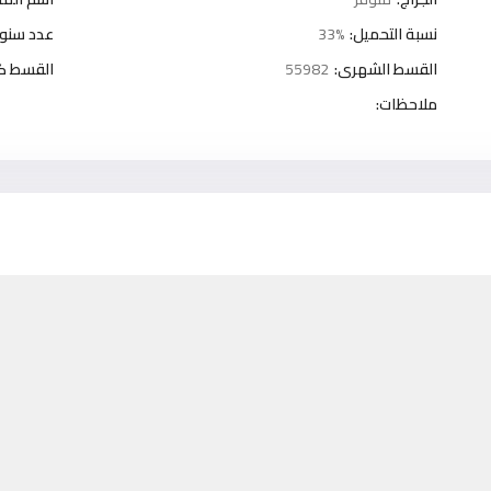
نسبة التحميل:
33%
عدد سنوا
القسط الشهرى:
55982
القسط كل 3 شه
ملاحظات: