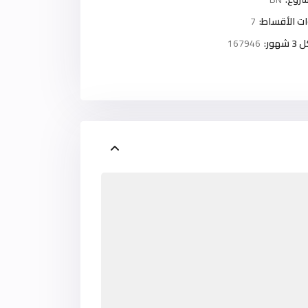
ت الأقساط:
7
ور:
167946