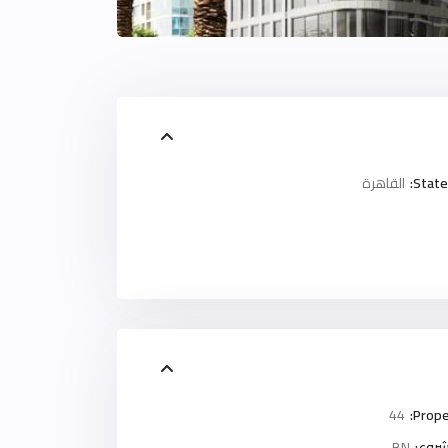
State
القاهرة
44
Prope
روع:
BN