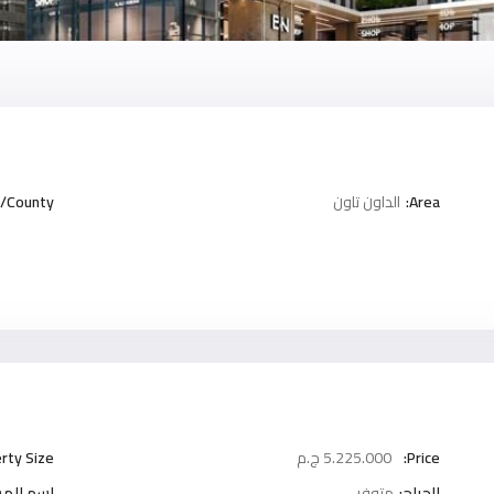
Area:
الداون تاون
/County:
Price:
5.225.000 ج.م
rty Size:
الجراج:
متوفر
اسم المش