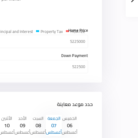
Home Price
incipal and Interest
Property Tax
HOA fee
Down Payment
حدد موعد معاينة
الخميس
الجمعة
السبت
الأحد
الأثنين
10
09
08
07
06
أغسطس
أغسطس
أغسطس
أغسطس
أغسطس