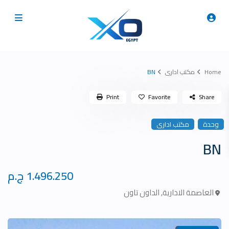
Home
مكتب ادارى
BN
Print
Favorite
Share
وحدة
مكتب ادارى
BN
1.496.250 ج.م
العاصمة الادارية
,
الداون تاون