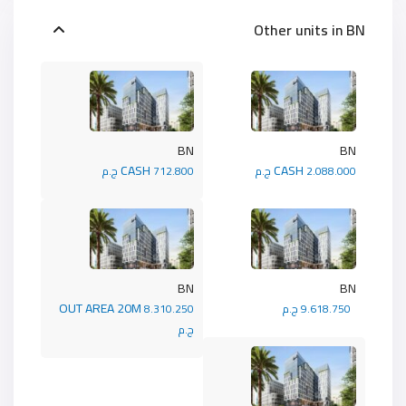
Other units in
BN
BN
BN
CASH
CASH
2.088.000 ج.م
712.800 ج.م
BN
BN
OUT AREA 20M
9.618.750 ج.م
8.310.250
ج.م