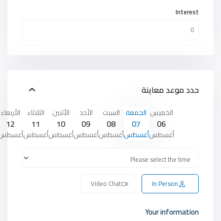
Interest
حدد موعد معاينة
الخميس
الجمعة
السبت
الأحد
الأثنين
الثلاثاء
الأربعاء
12
11
10
09
08
07
06
أغسطس
أغسطس
أغسطس
أغسطس
أغسطس
أغسطس
أغسطس
Video Chat
In Person
Your information