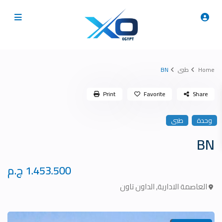
Home
طبى
BN
Print
Favorite
Share
وحدة
طبى
BN
1.453.500 ج.م
العاصمة الادارية
,
الداون تاون