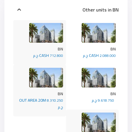
Other units in
BN
BN
BN
CASH
CASH
2.088.000 ج.م
712.800 ج.م
BN
BN
OUT AREA 20M
9.618.750 ج.م
8.310.250
ج.م