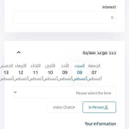
Interest
حدد موعد معاينة
الجمعة
السبت
الأحد
الأثنين
الثلاثاء
الأربعاء
الخميس
13
12
11
10
09
08
07
أغسطس
أغسطس
أغسطس
أغسطس
أغسطس
أغسطس
أغسطس
Video Chat
In Person
Your information