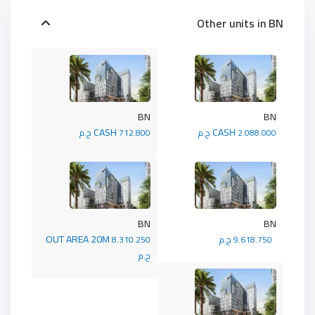
Other units in
BN
BN
BN
CASH
CASH
2.088.000 ج.م
712.800 ج.م
BN
BN
OUT AREA 20M
9.618.750 ج.م
8.310.250
ج.م