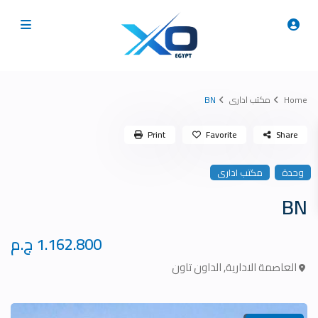
Home
مكتب ادارى
BN
Print
Favorite
Share
وحدة
مكتب ادارى
BN
1.162.800 ج.م
العاصمة الادارية
,
الداون تاون