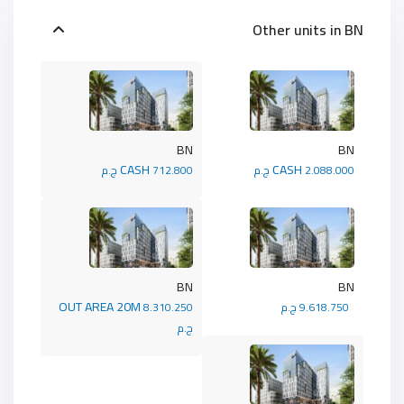
Other units in
BN
BN
BN
CASH
CASH
2.088.000 ج.م
712.800 ج.م
BN
BN
OUT AREA 20M
9.618.750 ج.م
8.310.250
ج.م