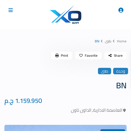
Home
طبى
BN
Print
Favorite
Share
وحدة
طبى
BN
1.159.950 ج.م
العاصمة الادارية
,
الداون تاون