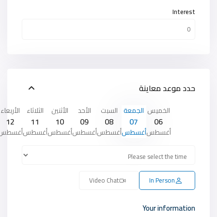
Interest
حدد موعد معاينة
الخميس
الجمعة
السبت
الأحد
الأثنين
الثلاثاء
الأربعاء
12
11
10
09
08
07
06
أغسطس
أغسطس
أغسطس
أغسطس
أغسطس
أغسطس
أغسطس
Video Chat
In Person
Your information