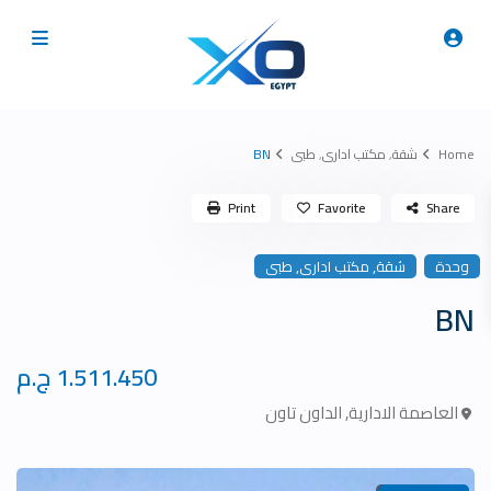
Home
شقة
,
مكتب ادارى
,
طبى
BN
Print
Favorite
Share
,
,
وحدة
شقة
مكتب ادارى
طبى
BN
1.511.450 ج.م
العاصمة الادارية
,
الداون تاون