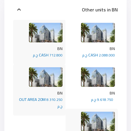
Other units in
BN
BN
BN
CASH
CASH
2.088.000 ج.م
712.800 ج.م
BN
BN
OUT AREA 20M
9.618.750 ج.م
8.310.250
ج.م