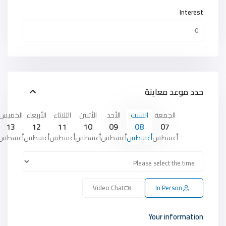
Interest
حدد موعد معاينة
الجمعة
السبت
الأحد
الأثنين
الثلاثاء
الأربعاء
الخميس
13
12
11
10
09
08
07
أغسطس
أغسطس
أغسطس
أغسطس
أغسطس
أغسطس
أغسطس
Video Chat
In Person
Your information