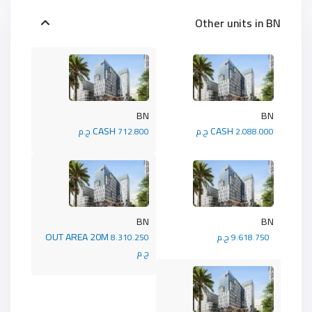
Other units in
BN
BN
BN
CASH
CASH
2.088.000 ج.م
712.800 ج.م
BN
BN
OUT AREA 20M
9.618.750 ج.م
8.310.250
ج.م