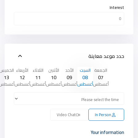
Interest
حدد موعد معاينة
الجمعة
السبت
الأحد
الأثنين
الثلاثاء
الأربعاء
الخميس
13
12
11
10
09
08
07
أغسطس
أغسطس
أغسطس
أغسطس
أغسطس
أغسطس
أغسطس
Video Chat
In Person
Your information