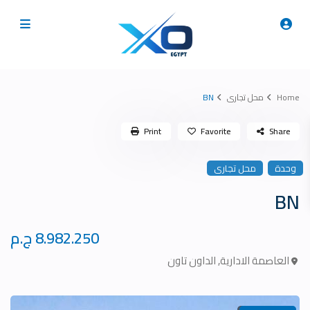
Home
محل تجارى
BN
Print
Favorite
Share
وحدة
محل تجارى
BN
8.982.250 ج.م
العاصمة الادارية
,
الداون تاون