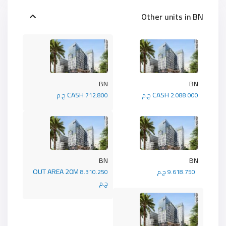
Other units in
BN
BN
BN
CASH
CASH
2.088.000 ج.م
712.800 ج.م
BN
BN
OUT AREA 20M
9.618.750 ج.م
8.310.250
ج.م