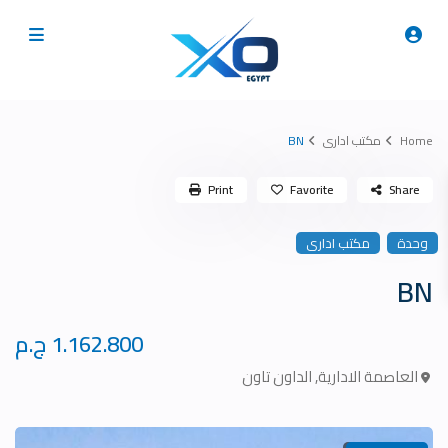
Home
مكتب ادارى
BN
Print
Favorite
Share
وحدة
مكتب ادارى
BN
1.162.800 ج.م
العاصمة الادارية
,
الداون تاون