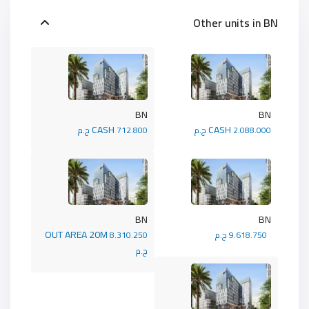
Other units in
BN
BN
BN
CASH
CASH
2.088.000 ج.م
712.800 ج.م
BN
BN
OUT AREA 20M
9.618.750 ج.م
8.310.250
ج.م