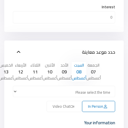
Interest
حدد موعد معاينة
الجمعة
السبت
الأحد
الأثنين
الثلاثاء
الأربعاء
الخميس
13
12
11
10
09
08
07
أغسطس
أغسطس
أغسطس
أغسطس
أغسطس
أغسطس
أغسطس
Video Chat
In Person
Your information