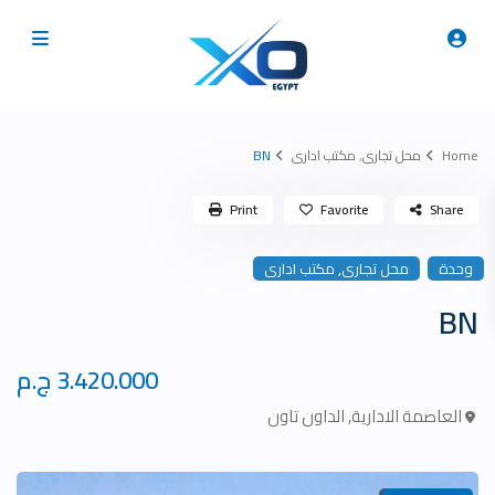
Home
محل تجارى
,
مكتب ادارى
BN
Print
Favorite
Share
,
وحدة
محل تجارى
مكتب ادارى
BN
3.420.000 ج.م
العاصمة الادارية
,
الداون تاون