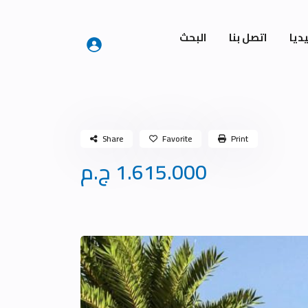
ديا
اتصل بنا
البحث
Share
Favorite
Print
1.615.000 ج.م