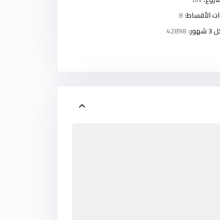
ت الأقساط:
8
ور:
42898