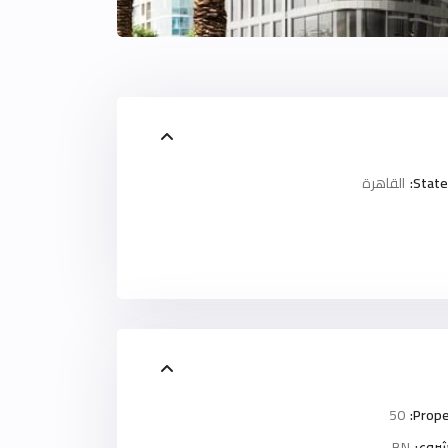
State
القاهرة
50
Prope
روع:
BN