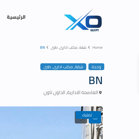
الرئيسية
Home
شقة
,
مكتب ادارى
,
طبى
BN
,
,
وحدة
شقة
مكتب ادارى
طبى
BN
العاصمة الادارية
,
الداون تاون
تمليك