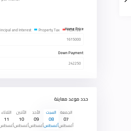
Home Price
incipal and Interest
Property Tax
HOA fee
Down Payment
حدد موعد معاينة
الجمعة
السبت
الأحد
الأثنين
الثلاثاء
11
10
09
08
07
أغسطس
أغسطس
أغسطس
أغسطس
أغسطس