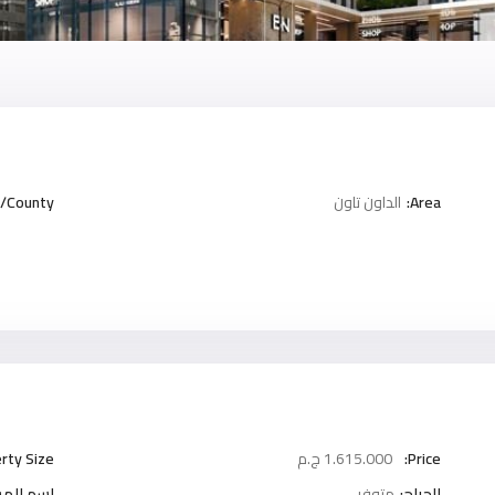
Area:
الداون تاون
/County:
Price:
1.615.000 ج.م
rty Size:
الجراج:
متوفر
اسم المش