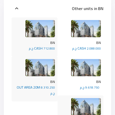
Other units in
BN
BN
BN
CASH
CASH
2.088.000 ج.م
712.800 ج.م
BN
BN
OUT AREA 20M
9.618.750 ج.م
8.310.250
ج.م