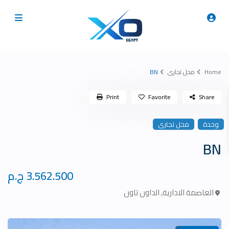
Home
محل تجارى
BN
Print
Favorite
Share
وحدة
محل تجارى
BN
3.562.500 ج.م
العاصمة الادارية
,
الداون تاون