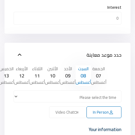
Interest
حدد موعد معاينة
الجمعة
السبت
الأحد
الأثنين
الثلاثاء
الأربعاء
الخميس
13
12
11
10
09
08
07
أغسطس
أغسطس
أغسطس
أغسطس
أغسطس
أغسطس
أغسطس
Video Chat
In Person
Your information