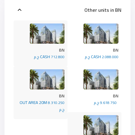
Other units in
BN
BN
BN
CASH
CASH
2.088.000 ج.م
712.800 ج.م
BN
BN
OUT AREA 20M
9.618.750 ج.م
8.310.250
ج.م