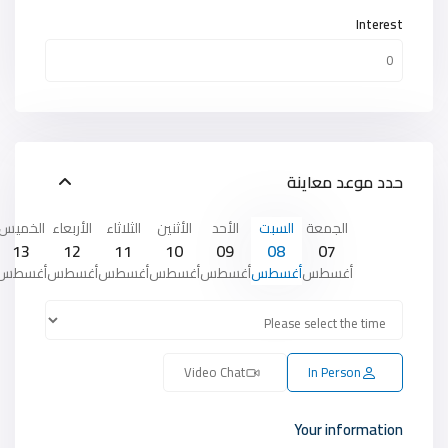
Interest
حدد موعد معاينة
الجمعة
السبت
الأحد
الأثنين
الثلاثاء
الأربعاء
الخميس
13
12
11
10
09
08
07
أغسطس
أغسطس
أغسطس
أغسطس
أغسطس
أغسطس
أغسطس
Video Chat
In Person
Your information