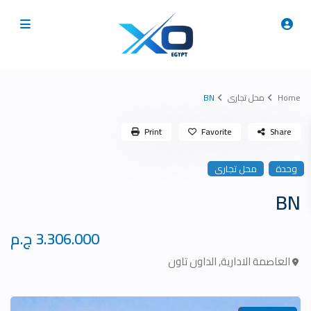
Home
محل تجارى
BN
Print
Favorite
Share
وحدة
محل تجارى
BN
3.306.000 ج.م
العاصمة الادارية
,
الداون تاون