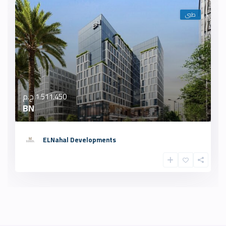
طبى
1.511.450 ج.م
BN
ELNahal Developments