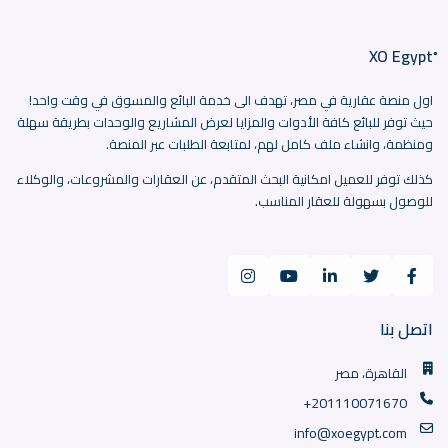
اول منصة عقارية في مصر، تهدف الى خدمة البائع والمسوق في وقت واحد!
حيث توفر للبائع كافة الأدوات والمزايا لعرض المشاريع والوحدات بطريقة سهلة
ومنظمة، وانشاء ملف كامل لهم، لمتابعة الطلبات عبر المنصة.
كذلك توفر للعميل امكانية البحث المتقدم، عن العقارات والمشروعات، والوكلاء
للوصول بسهولة للعقار المناسب.
اتصل بنا
القاهرة، مصر
+201110071670
info@xoegypt.com