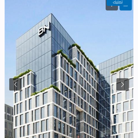
تمليك