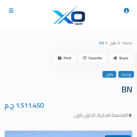
Home
طبى
BN
Print
Favorite
Share
وحدة
طبى
BN
1.511.450 ج.م
العاصمة الادارية
,
الداون تاون