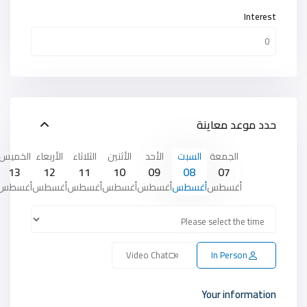
Interest
حدد موعد معاينة
الجمعة
السبت
الأحد
الأثنين
الثلاثاء
الأربعاء
الخميس
13
12
11
10
09
08
07
أغسطس
أغسطس
أغسطس
أغسطس
أغسطس
أغسطس
أغسطس
Video Chat
In Person
Your information