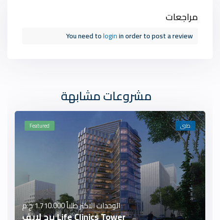
مراجعات
You need to
login
in order to post a review
مشروعات مشابهة
طبى
Featured
الوحدات الاكثر طلباً
1.710.000 ج.م
Life Clinics Tower برج لايف