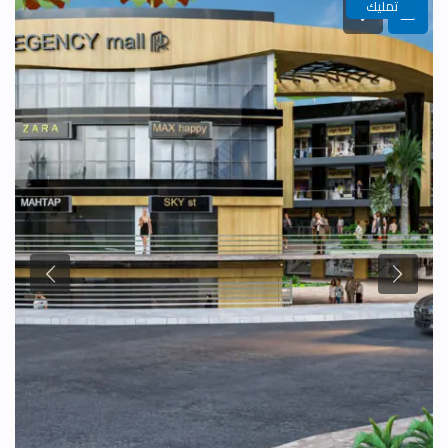
تمليك