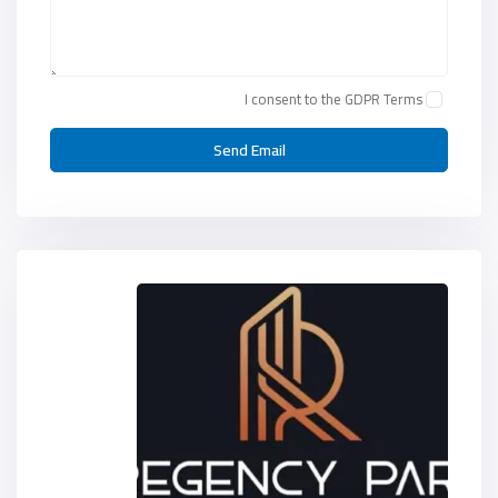
I consent to the
GDPR Terms