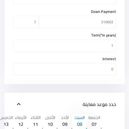
Down Payment
Term(*in years)
Interest
حدد موعد معاينة
الجمعة
السبت
الأحد
الأثنين
الثلاثاء
الأربعاء
الخميس
13
12
11
10
09
08
07