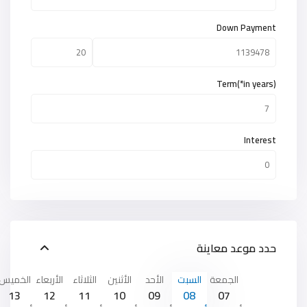
Down Payment
Term(*in years)
Interest
حدد موعد معاينة
الجمعة
السبت
الأحد
الأثنين
الثلاثاء
الأربعاء
الخميس
13
12
11
10
09
08
07