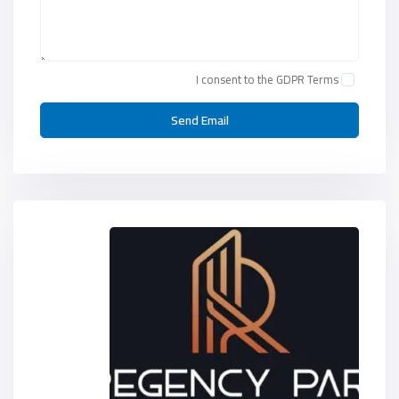
I consent to the
GDPR Terms