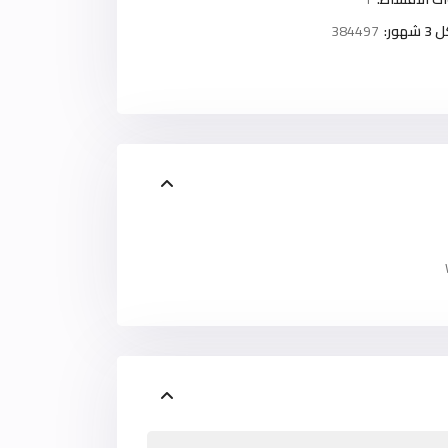
ور:
384497