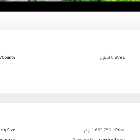
Area:
6 اكتوبر
/County:
Price:
1.653.750 ج.م
rty Size:
اسم المشروع:
Regency Mall
عدد سنوا