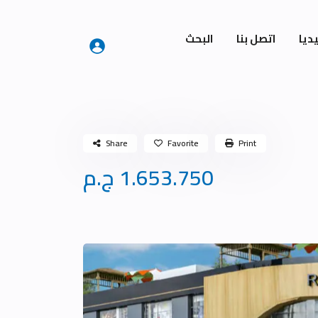
ديا
اتصل بنا
البحث
Share
Favorite
Print
1.653.750 ج.م