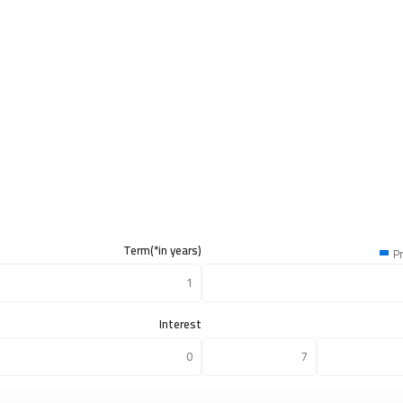
Term(*in years)
Pr
Interest