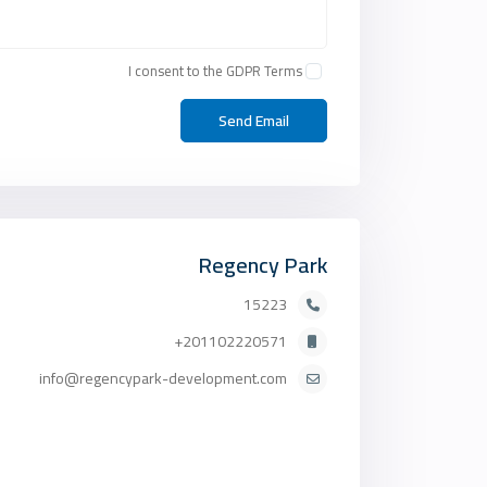
I consent to the
GDPR Terms
Regency Park
15223
201102220571+
info@regencypark-development.com