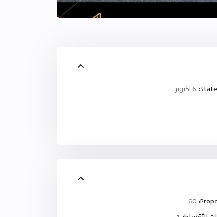
State
6 اكتوبر
60
Prope
ت الأقساط:
1