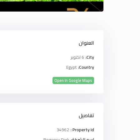
العنوان
City:
6 اكتوبر
Egypt
Country:
Open In Google Maps
تفاصيل
34962
Property Id :
اسم الشركة:
Regency Park