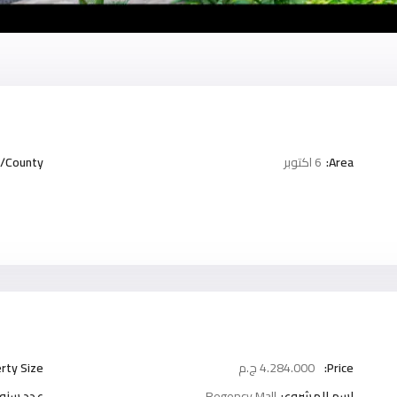
Area:
6 اكتوبر
/County:
Price:
4.284.000 ج.م
rty Size:
اسم المشروع:
Regency Mall
عدد سنوا