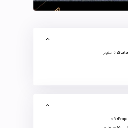
State
6 اكتوبر
48
Prope
ت الأقساط:
4