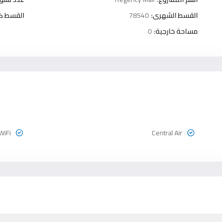
القسط الشهرى:
78540
القسط كل 3 شه
مساحة خارجية:
0
WiFi
Central Air