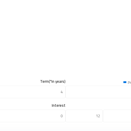
Term(*in years)
Pr
Interest