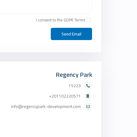
I consent to the
GDPR Terms
Regency Park
15223
201102220571+
info@regencypark-development.com