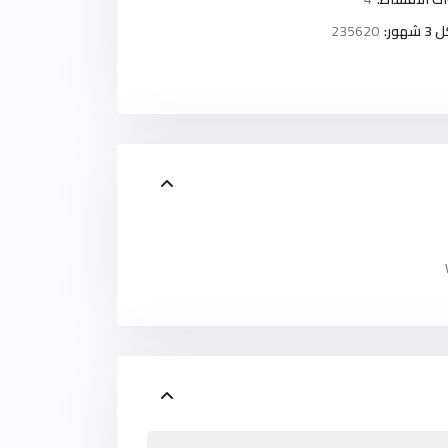
ور:
235620