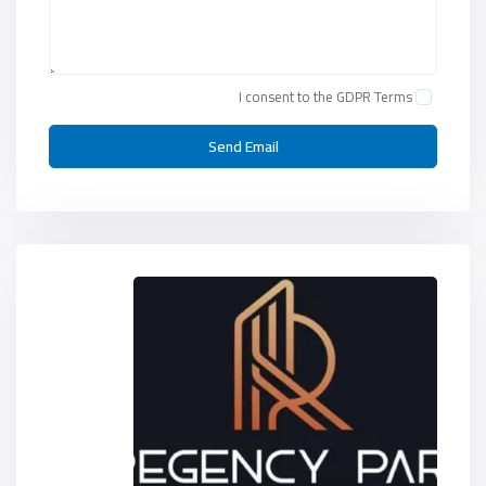
I consent to the
GDPR Terms