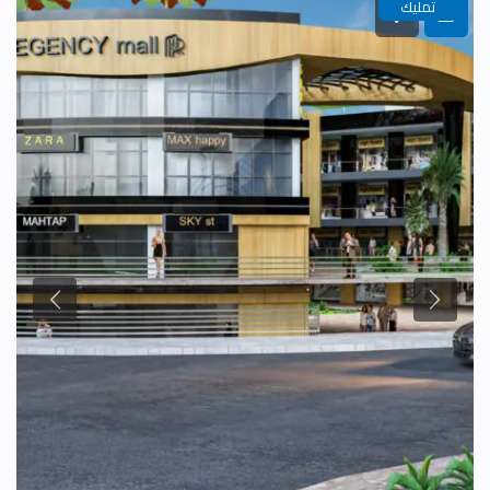
تمليك