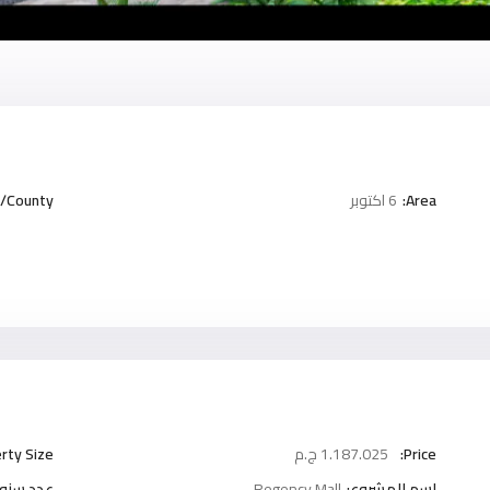
Area:
6 اكتوبر
/County:
Price:
1.187.025 ج.م
rty Size:
اسم المشروع:
Regency Mall
عدد سنوا