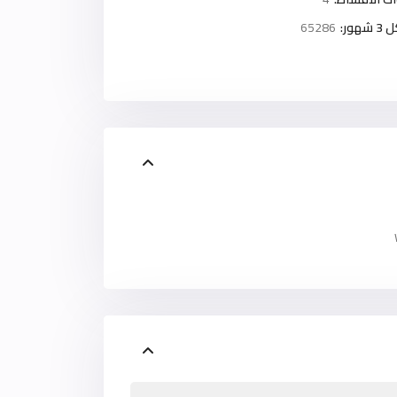
ور:
65286