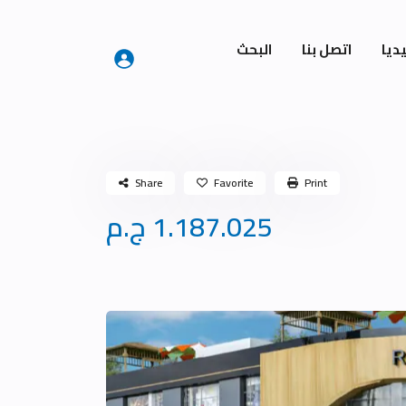
ديا
اتصل بنا
البحث
Share
Favorite
Print
1.187.025 ج.م