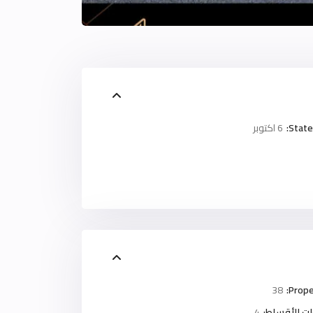
State
6 اكتوبر
38
Prope
ت الأقساط:
4