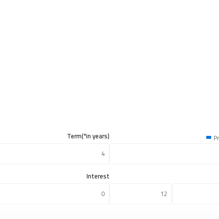
Term(*in years)
Pr
Interest