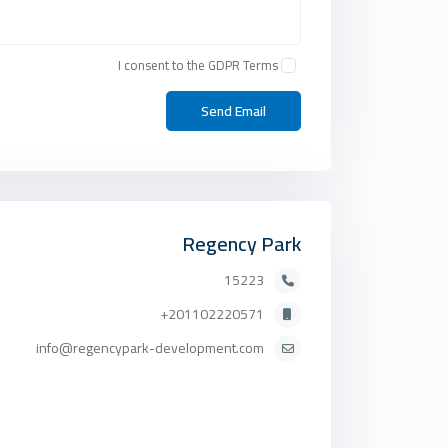
I consent to the
GDPR Terms
Regency Park
15223
201102220571+
info@regencypark-development.com