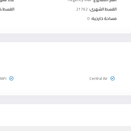
القسط الشهرى:
21762
القسط كل 3 شه
مساحة خارجية:
0
WiFi
Central Air