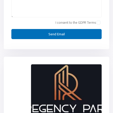
I consent to the
GDPR Terms