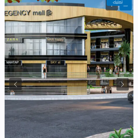
تمليك