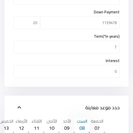
Down Payment
Term(*in years)
Interest
حدد موعد معاينة
الجمعة
السبت
الأحد
الأثنين
الثلاثاء
الأربعاء
الخميس
13
12
11
10
09
08
07