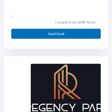
I consent to the
GDPR Terms