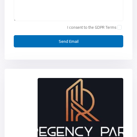
I consent to the
GDPR Terms