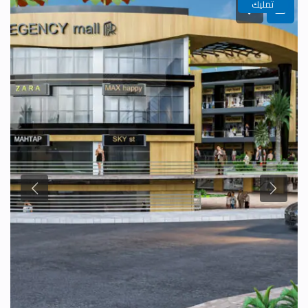
تمليك