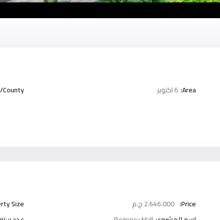
Area:
6 اكتوبر
/County:
Price:
2.646.000 ج.م
rty Size:
اسم المشروع:
Regency Mall
عدد سنوا