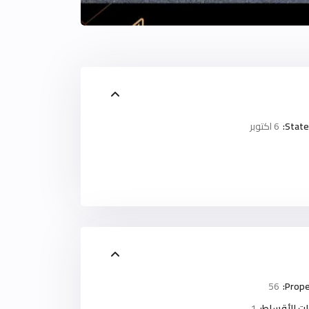
State
6 اكتوبر
56
Prope
ت الأقساط:
1