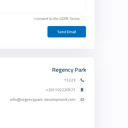
I consent to the
GDPR Terms
Regency Park
15223
201102220571+
info@regencypark-development.com