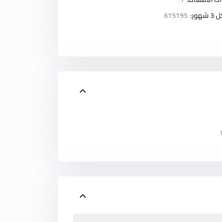
ور:
615195