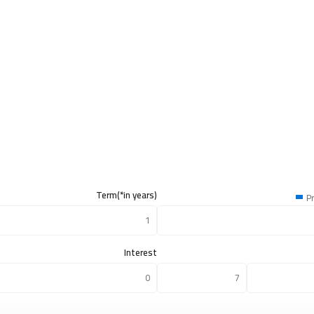
Term(*in years)
Pr
Interest