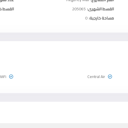
القسط الشهرى:
205065
القسط كل 3 شه
مساحة خارجية:
0
WiFi
Central Air