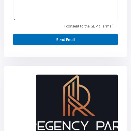
I consent to the
GDPR Terms