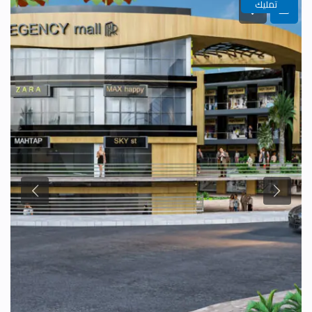
تمليك