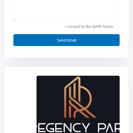
I consent to the
GDPR Terms