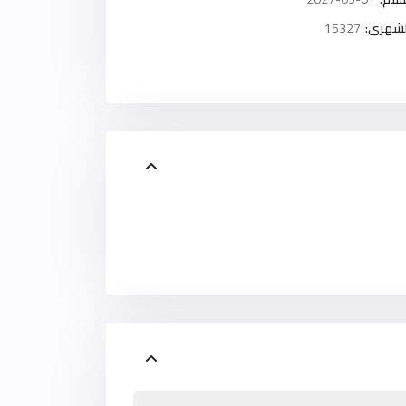
لشهرى:
15327