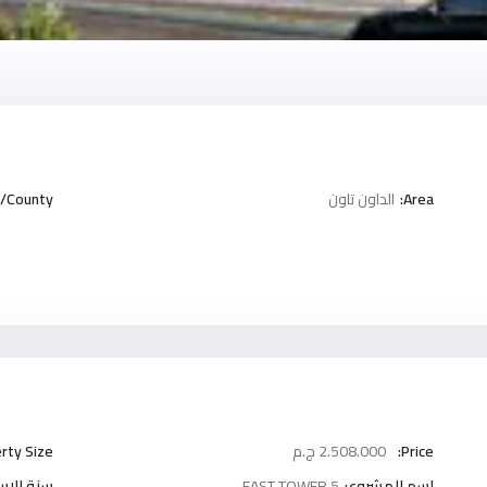
Area:
الداون تاون
/County:
Price:
2.508.000 ج.م
rty Size:
اسم المشروع:
5 EAST TOWER
سنة الاست