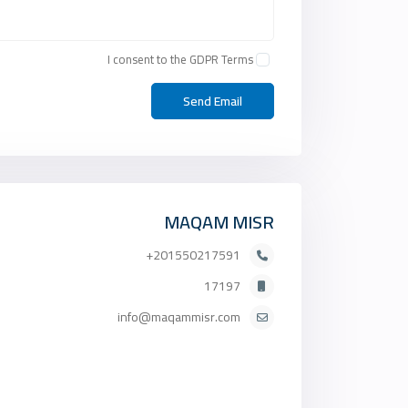
I consent to the
GDPR Terms
MAQAM MISR
201550217591+
17197
info@maqammisr.com