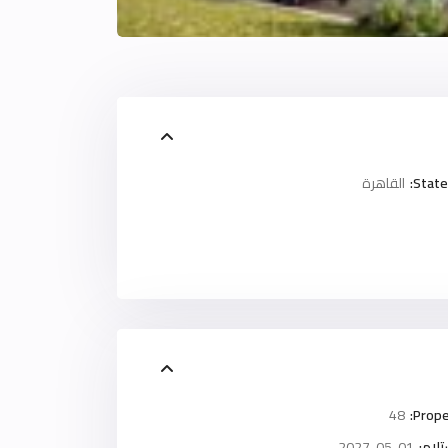
State
القاهرة
48
Prope
لام:
2027-05-01