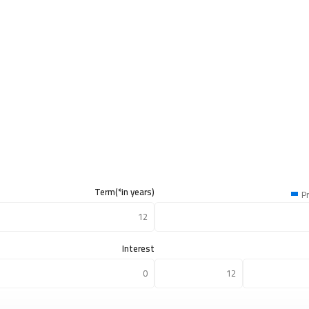
Term(*in years)
Pr
Interest