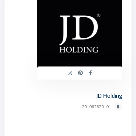
JD Holding
201062620101+