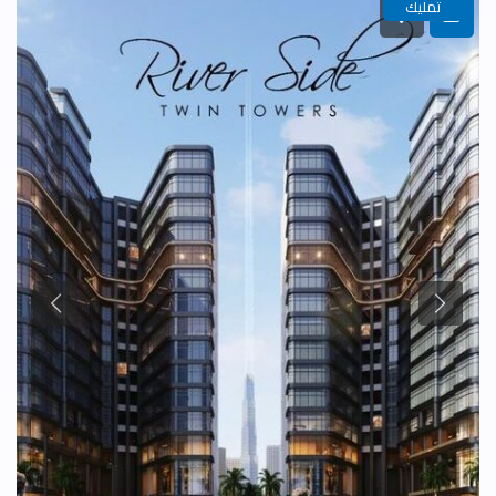
تمليك