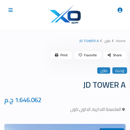
Home
طبى
JD TOWER A
Print
Favorite
Share
وحدة
طبى
JD TOWER A
1.646.062 ج.م
العاصمة الادارية
,
الداون تاون