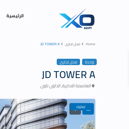
الرئيسية
Home
محل تجارى
JD TOWER A
وحدة
محل تجارى
JD TOWER A
العاصمة الادارية
,
الداون تاون
تمليك