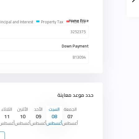
Home Price
incipal and Interest
Property Tax
HOA fee
Down Payment
حدد موعد معاينة
الجمعة
السبت
الأحد
الأثنين
الثلاثاء
11
10
09
08
07
أغسطس
أغسطس
أغسطس
أغسطس
أغسطس