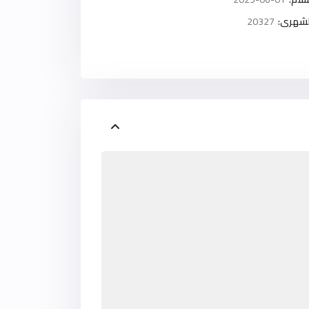
لشهرى:
20327