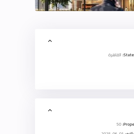
State
القاهرة
50
Prope
لام:
2025-06-01