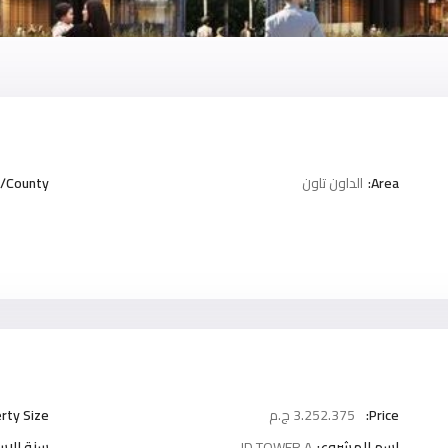
Area:
الداون تاون
/County:
Price:
3.252.375 ج.م
rty Size:
اسم المشروع:
JD TOWER A
سنة الاست