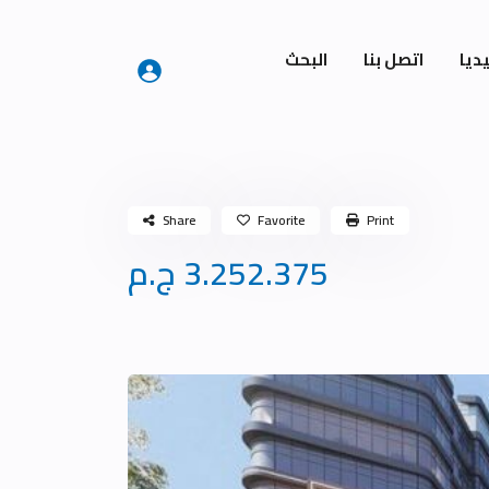
ديا
اتصل بنا
البحث
Share
Favorite
Print
3.252.375 ج.م