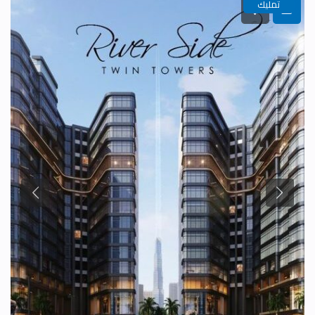
تمليك