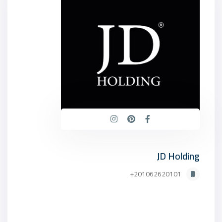
JD Holding
201062620101+