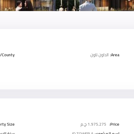
Area:
الداون تاون
/County:
Price:
1.975.275 ج.م
rty Size:
اسم المشروع:
JD TOWER A
سنة الاست