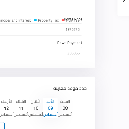
Home Price
incipal and Interest
Property Tax
HOA fee
Down Payment
حدد موعد معاينة
السبت
الأحد
الأثنين
الثلاثاء
الأربعاء
12
11
10
09
08
أغسطس
أغسطس
أغسطس
أغسطس
أغسطس