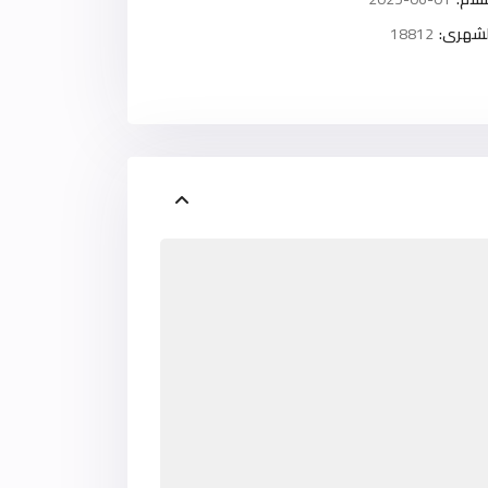
لشهرى:
18812