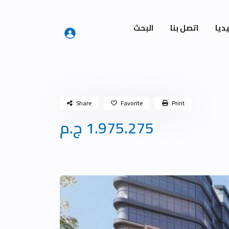
ديا
اتصل بنا
البحث
Share
Favorite
Print
1.975.275 ج.م