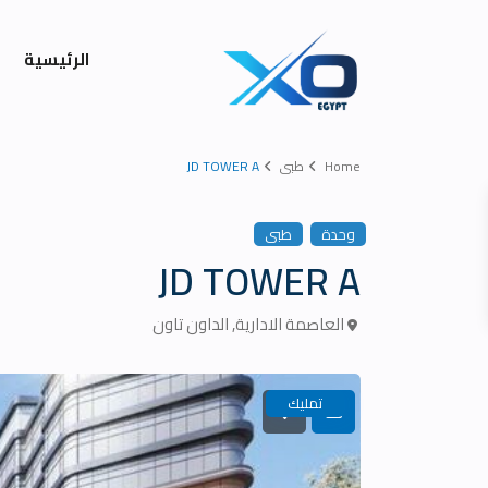
الرئيسية
Home
طبى
JD TOWER A
وحدة
طبى
JD TOWER A
العاصمة الادارية
,
الداون تاون
تمليك