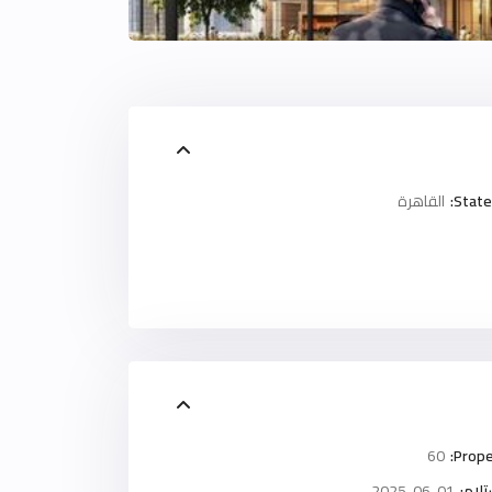
State
القاهرة
60
Prope
لام:
2025-06-01