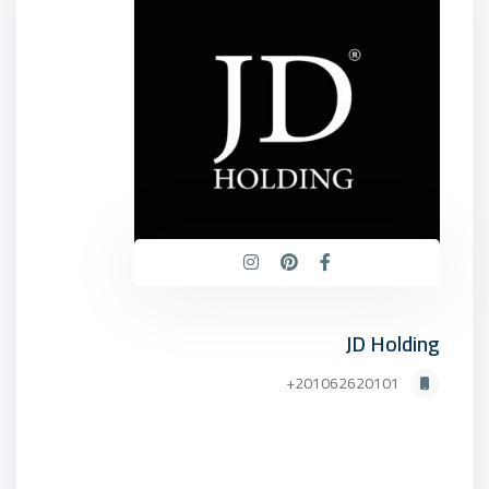
JD Holding
201062620101+