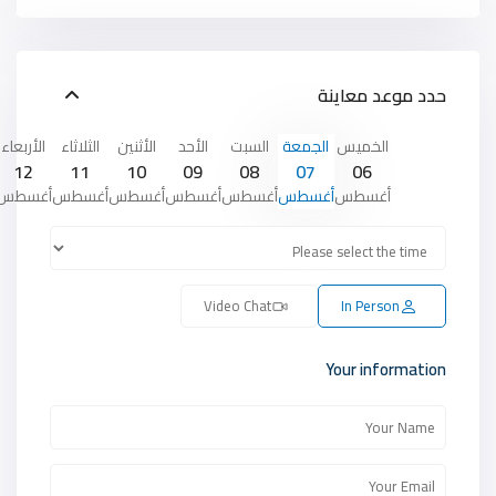
حدد موعد معاينة
الخميس
الجمعة
السبت
الأحد
الأثنين
الثلاثاء
الأربعاء
12
11
10
09
08
07
06
أغسطس
أغسطس
أغسطس
أغسطس
أغسطس
أغسطس
أغسطس
Video Chat
In Person
Your information