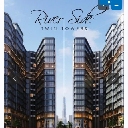
تمليك