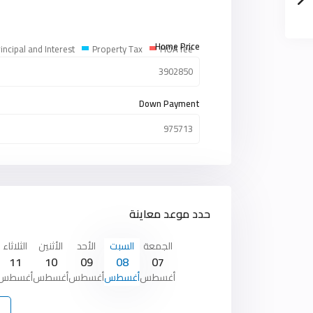
Home Price
incipal and Interest
Property Tax
HOA fee
Down Payment
حدد موعد معاينة
الجمعة
السبت
الأحد
الأثنين
الثلاثاء
11
10
09
08
07
أغسطس
أغسطس
أغسطس
أغسطس
أغسطس