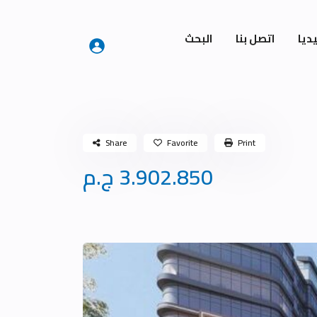
ديا
اتصل بنا
البحث
Share
Favorite
Print
3.902.850 ج.م