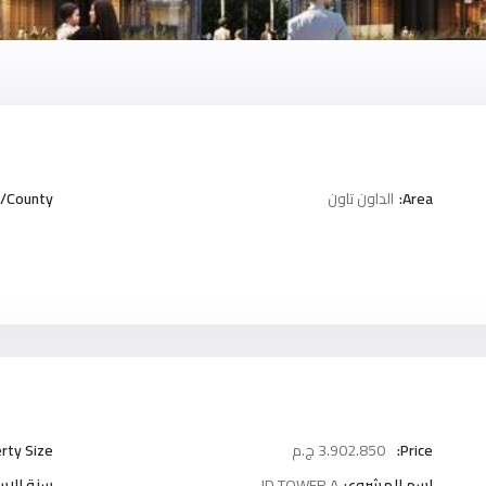
Area:
الداون تاون
/County:
Price:
3.902.850 ج.م
rty Size:
اسم المشروع:
JD TOWER A
سنة الاست