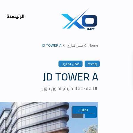
الرئيسية
Home
محل تجارى
JD TOWER A
وحدة
محل تجارى
JD TOWER A
العاصمة الادارية
,
الداون تاون
تمليك