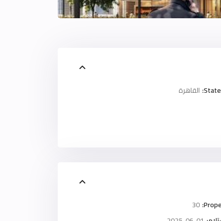
State
القاهرة
30
Prope
لام:
2025-06-01