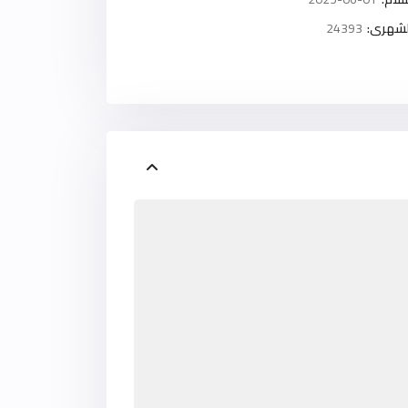
لشهرى:
24393