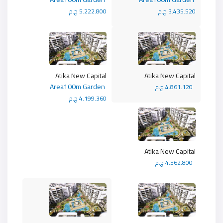
3.435.520 ج.م
5.222.800 ج.م
Atika New Capital
Atika New Capital
Area100m Garden
4.861.120 ج.م
4.199.360 ج.م
Atika New Capital
4.562.800 ج.م