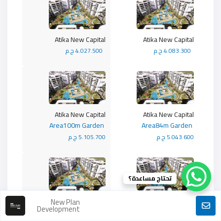
Atika New Capital
Atika New Capital
4.083.300 ج.م
4.027.500 ج.م
Atika New Capital
Atika New Capital
Area100m Garden
Area84m Garden
5.043.600 ج.م
5.105.700 ج.م
تحتاج مساعدة؟
Atika New Capital
Atika New Capital
New Plan
Development
Area68m Garden
Area100m Garden