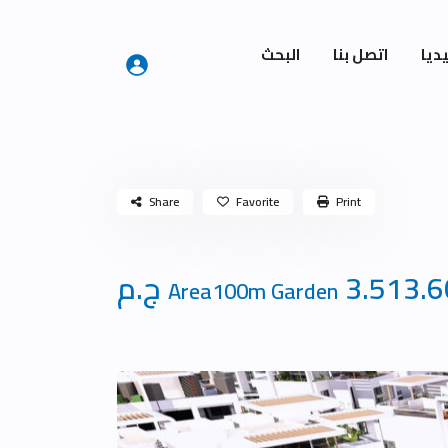
ديا
اتصل بنا
البحث
Share
Favorite
Print
3.513. ج.م