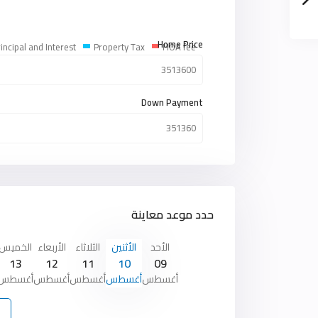
Home Price
incipal and Interest
Property Tax
HOA fee
Down Payment
حدد موعد معاينة
الأحد
الأثنين
الثلاثاء
الأربعاء
الخميس
13
12
11
10
09
أغسطس
أغسطس
أغسطس
أغسطس
أغسطس