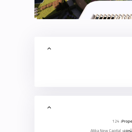
124
Prope
روع:
Atika New Capital