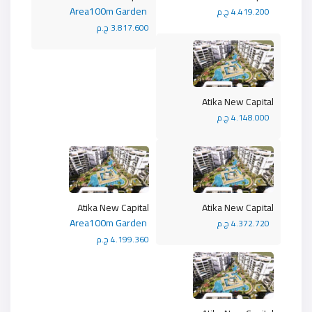
Area100m Garden
4.419.200 ج.م
3.817.600 ج.م
Atika New Capital
4.148.000 ج.م
Atika New Capital
Atika New Capital
Area100m Garden
4.372.720 ج.م
4.199.360 ج.م