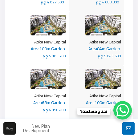
4.083.300 ج.م
4.027.500 ج.م
Atika New Capital
Atika New Capital
Area100m Garden
Area84m Garden
5.043.600 ج.م
5.105.700 ج.م
Atika New Capital
Atika New Capital
Area68m Garden
Area100m Garden
3.736.800 ج.م
4.190.400 ج.م
تحتاج مساعدة؟
New Plan
Development