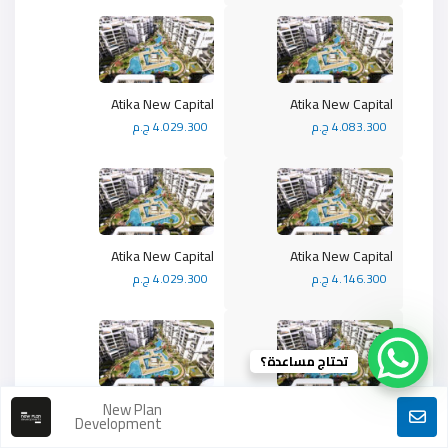
Atika New Capital
Atika New Capital
4.083.300 ج.م
4.029.300 ج.م
Atika New Capital
Atika New Capital
4.146.300 ج.م
4.029.300 ج.م
تحتاج مساعدة؟
New Plan
Atika New Capital
Atika New Capital
Development
Area92m Garden
4.029.300 ج.م