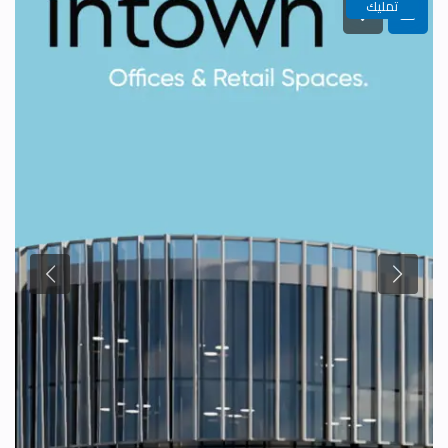
تمليك