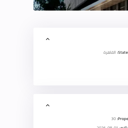
State
القاهرة
30
Prope
لام:
2026-08-01