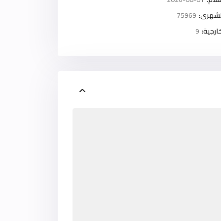
لشهرى:
75969
رجية:
9