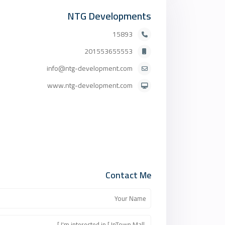
NTG Developments
15893
201553655553
info@ntg-development.com
www.ntg-development.com
Contact Me