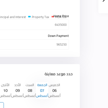
Home Price
incipal and Interest
Property Tax
HOA fee
Down Payment
حدد موعد معاينة
الخميس
الجمعة
السبت
الأحد
الأثنين
10
09
08
07
06
أغسطس
أغسطس
أغسطس
أغسطس
أغسطس