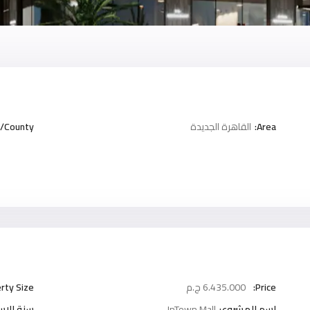
Area:
القاهرة الجديدة
/County:
Price:
6.435.000 ج.م
rty Size:
اسم المشروع:
InTown Mall
سنة الاست