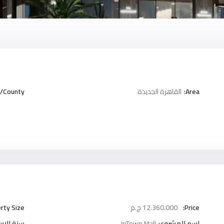
Area:
القاهرة الجديدة
/County:
Price:
12.360.000 ج.م
rty Size:
اسم المشروع:
InTown Mall
سنة الاست