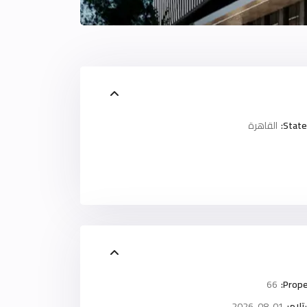
State
القاهرة
66
Prope
لام:
2026-08-01