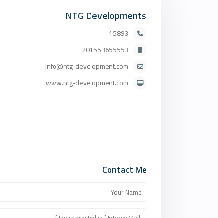
NTG Developments
15893
201553655553
info@ntg-development.com
www.ntg-development.com
Contact Me