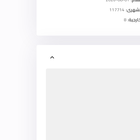
لشهرى:
117714
رجية:
8