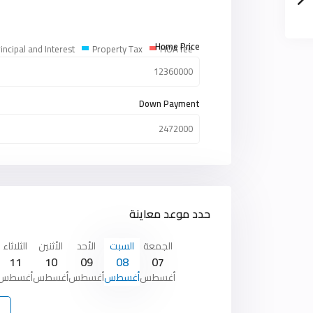
Home Price
incipal and Interest
Property Tax
HOA fee
Down Payment
حدد موعد معاينة
الجمعة
السبت
الأحد
الأثنين
الثلاثاء
11
10
09
08
07
أغسطس
أغسطس
أغسطس
أغسطس
أغسطس