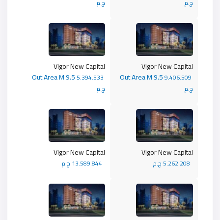
ج.م
ج.م
Vigor New Capital
Vigor New Capital
Out Area M 9.5
Out Area M 9.5
5.394.533
9.406.509
ج.م
ج.م
Vigor New Capital
Vigor New Capital
5.262.208 ج.م
13.589.844 ج.م