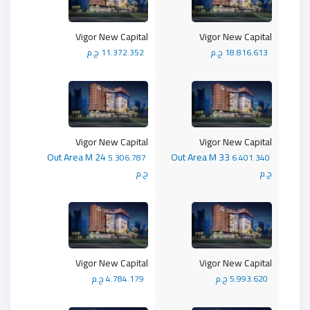
Vigor New Capital
Vigor New Capital
18.816.613 ج.م
11.372.352 ج.م
Vigor New Capital
Vigor New Capital
Out Area M 24
Out Area M 33
5.306.787
6.401.340
ج.م
ج.م
Vigor New Capital
Vigor New Capital
5.993.620 ج.م
4.784.179 ج.م