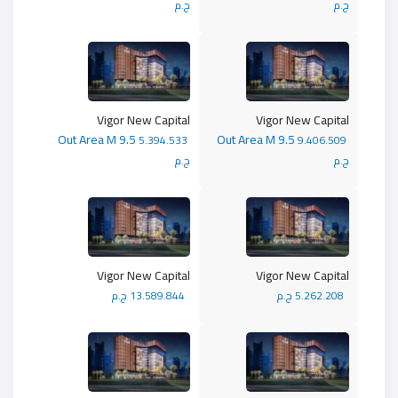
ج.م
ج.م
Vigor New Capital
Vigor New Capital
Out Area M 9.5
Out Area M 9.5
5.394.533
9.406.509
ج.م
ج.م
Vigor New Capital
Vigor New Capital
5.262.208 ج.م
13.589.844 ج.م