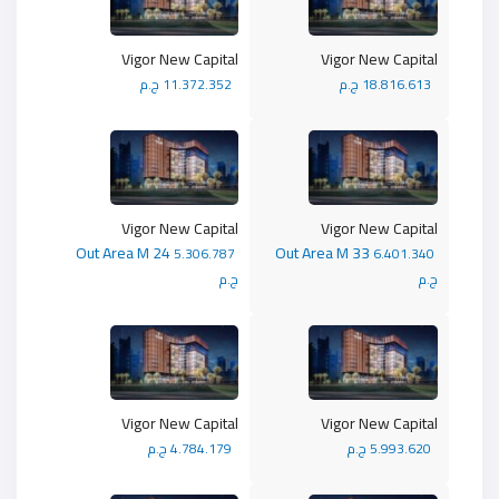
Vigor New Capital
Vigor New Capital
18.816.613 ج.م
11.372.352 ج.م
Vigor New Capital
Vigor New Capital
Out Area M 24
Out Area M 33
5.306.787
6.401.340
ج.م
ج.م
Vigor New Capital
Vigor New Capital
5.993.620 ج.م
4.784.179 ج.م