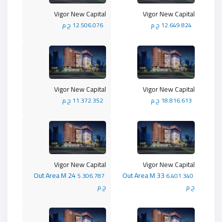
Vigor New Capital
Vigor New Capital
12.649.824 ج.م
12.506.076 ج.م
Vigor New Capital
Vigor New Capital
18.816.613 ج.م
11.372.352 ج.م
Vigor New Capital
Vigor New Capital
Out Area M 24
Out Area M 33
5.306.787
6.401.340
ج.م
ج.م