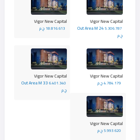
Vigor New Capital
Vigor New Capital
Out Area M 24
5.306.787
18.816.613 ج.م
ج.م
Vigor New Capital
Vigor New Capital
Out Area M 33
4.784.179 ج.م
6.401.340
ج.م
Vigor New Capital
5.993.620 ج.م