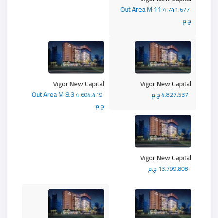
Out Area M 11
4.741.677
ج.م
Vigor New Capital
Vigor New Capital
Out Area M 8.3
4.827.537 ج.م
4.604.419
ج.م
Vigor New Capital
13.799.808 ج.م