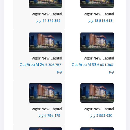
Vigor New Capital
Vigor New Capital
18.816.613 ج.م
11.372.352 ج.م
Vigor New Capital
Vigor New Capital
Out Area M 24
Out Area M 33
5.306.787
6.401.340
ج.م
ج.م
Vigor New Capital
Vigor New Capital
5.993.620 ج.م
4.784.179 ج.م