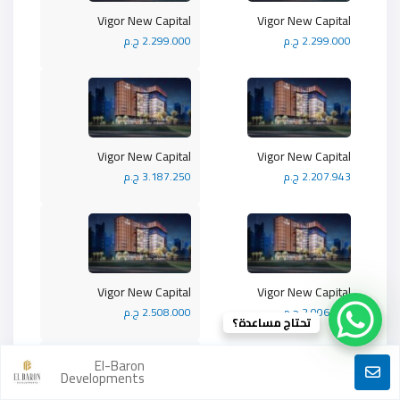
Vigor New Capital
Vigor New Capital
2.299.000 ج.م
2.299.000 ج.م
Vigor New Capital
Vigor New Capital
2.207.943 ج.م
3.187.250 ج.م
Vigor New Capital
Vigor New Capital
2.006.400 ج.م
2.508.000 ج.م
تحتاج مساعدة؟
El-Baron
Developments