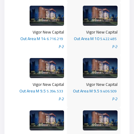
Vigor New Capital
Vigor New Capital
Out Area M 14
Out Area M 10
6.716.219
5.422.485
ج.م
ج.م
Vigor New Capital
Vigor New Capital
Out Area M 9.5
Out Area M 9.5
5.394.533
9.406.509
ج.م
ج.م