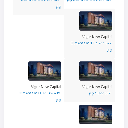
ج.م
Vigor New Capital
Out Area M 11
4.741.677
ج.م
Vigor New Capital
Vigor New Capital
Out Area M 8.3
4.827.537 ج.م
4.604.419
ج.م