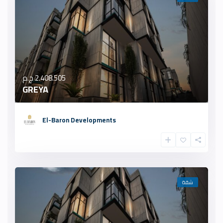
2.408.505 ج.م
GREYA
El-Baron Developments
شقة