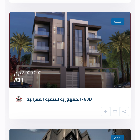
شقة
2.000.000 ج.م
A31
GUD- الجمهورية للتنمية العمرانية
شقة